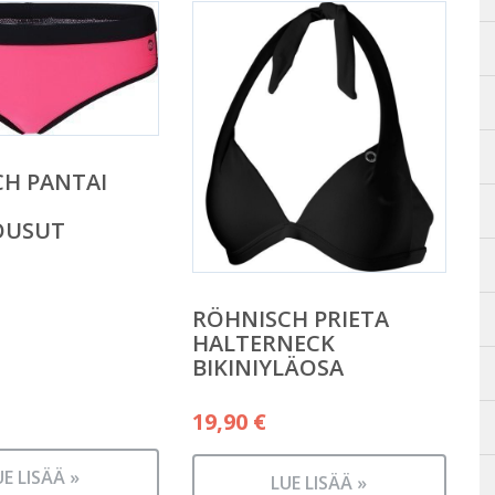
H PANTAI
OUSUT
RÖHNISCH PRIETA
HALTERNECK
BIKINIYLÄOSA
19,90
€
UE LISÄÄ »
LUE LISÄÄ »