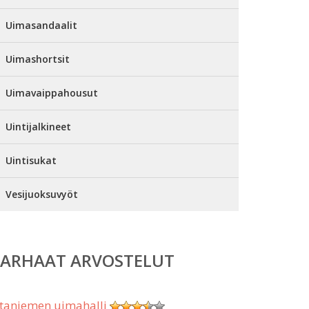
Uimasandaalit
Uimashortsit
Uimavaippahousut
Uintijalkineet
Uintisukat
Vesijuoksuvyöt
PARHAAT ARVOSTELUT
taniemen uimahalli