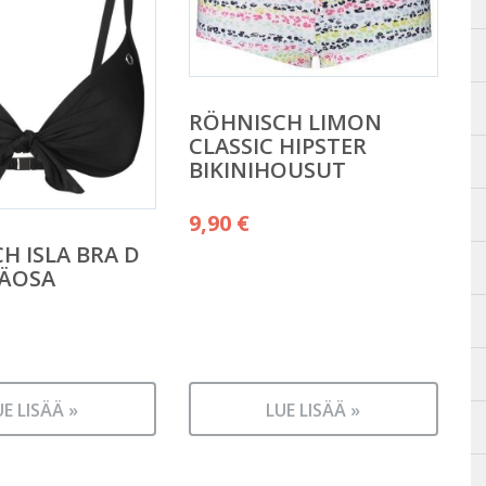
RÖHNISCH LIMON
CLASSIC HIPSTER
BIKINIHOUSUT
9,90
€
H ISLA BRA D
LÄOSA
UE LISÄÄ »
LUE LISÄÄ »