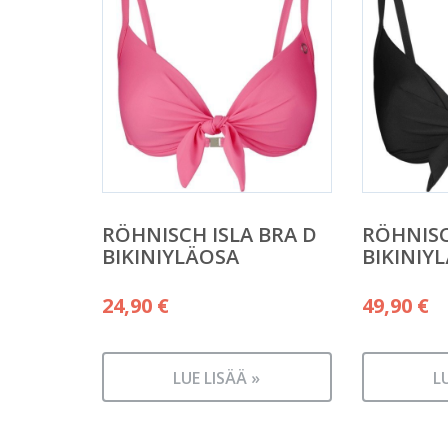
RÖHNISCH ISLA BRA D
RÖHNISC
BIKINIYLÄOSA
BIKINIY
24,90
€
49,90
€
LUE LISÄÄ »
L