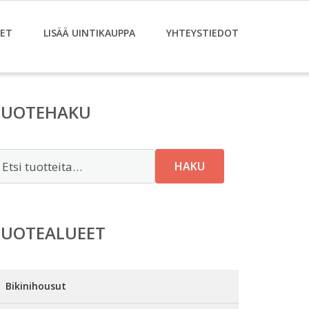
ET
LISÄÄ UINTIKAUPPA
YHTEYSTIEDOT
TUOTEHAKU
tsi:
HAKU
TUOTEALUEET
Bikinihousut