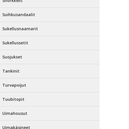
Snorkkelit
Suihkusandaalit
Sukellusnaamarit
Sukellussetit
Suojukset
Tankinit
Turvapoijut
Tuubitopit
Uimahousut
Uimakäsineet