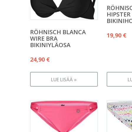
RÖHNISC
HIPSTER
BIKINIH
RÖHNISCH BLANCA
19,90
€
WIRE BRA
BIKINIYLÄOSA
24,90
€
LUE LISÄÄ »
L