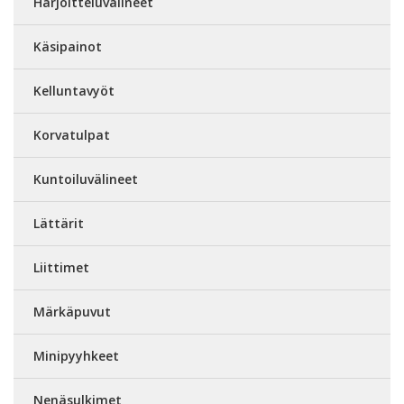
Harjoitteluvälineet
Käsipainot
Kelluntavyöt
Korvatulpat
Kuntoiluvälineet
Lättärit
Liittimet
Märkäpuvut
Minipyyhkeet
Nenäsulkimet