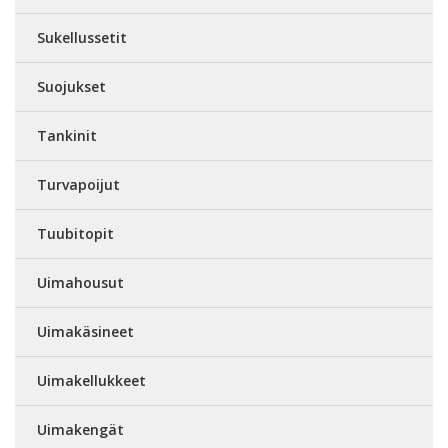
Sukellussetit
Suojukset
Tankinit
Turvapoijut
Tuubitopit
Uimahousut
Uimakäsineet
Uimakellukkeet
Uimakengät