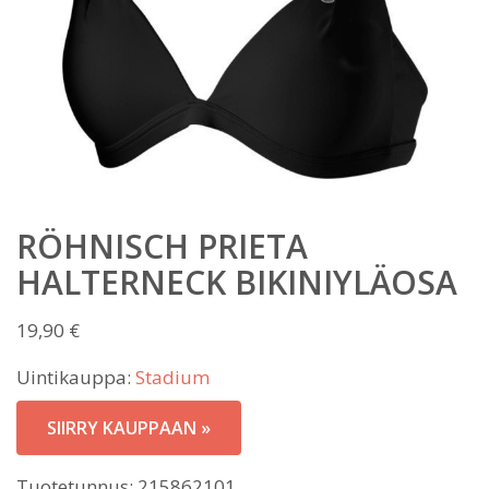
RÖHNISCH PRIETA
HALTERNECK BIKINIYLÄOSA
19,90
€
Uintikauppa:
Stadium
SIIRRY KAUPPAAN »
Tuotetunnus:
215862101