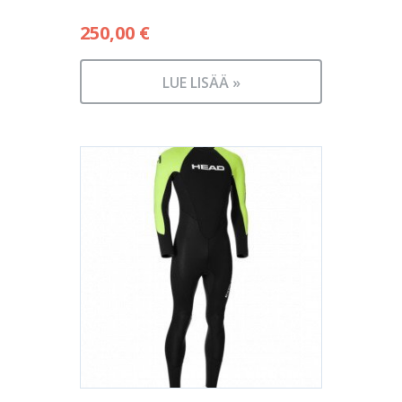
250,00
€
LUE LISÄÄ »