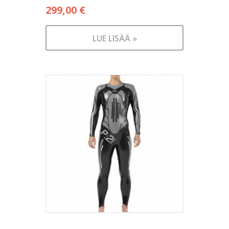
299,00
€
LUE LISÄÄ »