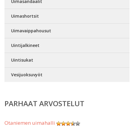
Uimasandaalit
Uimashortsit
Uimavaippahousut
Uintijalkineet
Uintisukat
Vesijuoksuvyöt
PARHAAT ARVOSTELUT
Otaniemen uimahalli