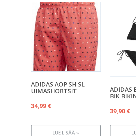
ADIDAS AOP SH SL
ADIDAS 
UIMASHORTSIT
BIK BIKI
34,99
€
39,90
€
LUE LISÄÄ »
L