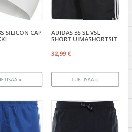
3S SILICON CAP
ADIDAS 3S SL VSL
KI
SHORT UIMASHORTSIT
32,99
€
UE LISÄÄ »
LUE LISÄÄ »