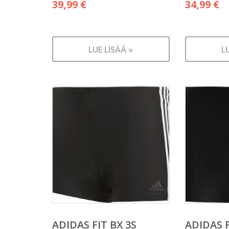
39,99
€
34,99
€
LUE LISÄÄ »
L
ADIDAS FIT BX 3S
ADIDAS 