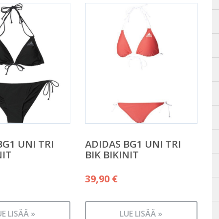
BG1 UNI TRI
ADIDAS BG1 UNI TRI
NIT
BIK BIKINIT
39,90
€
UE LISÄÄ »
LUE LISÄÄ »