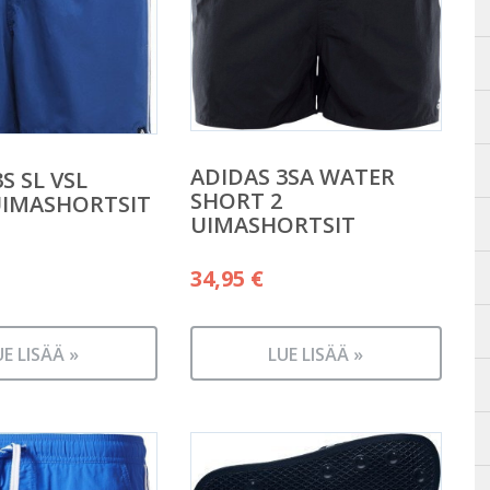
ADIDAS 3SA WATER
S SL VSL
SHORT 2
UIMASHORTSIT
UIMASHORTSIT
34,95
€
UE LISÄÄ »
LUE LISÄÄ »