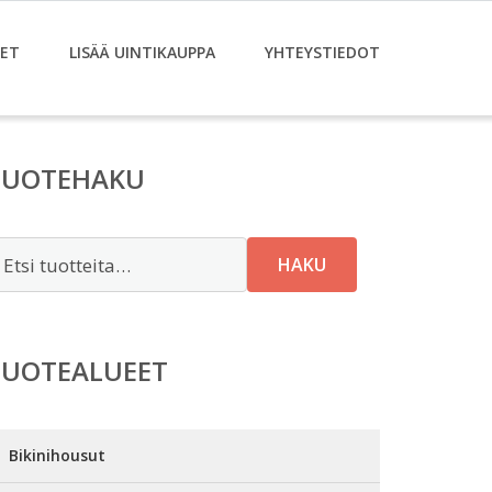
ET
LISÄÄ UINTIKAUPPA
YHTEYSTIEDOT
TUOTEHAKU
tsi:
HAKU
TUOTEALUEET
Bikinihousut