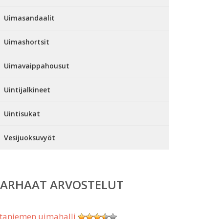
Uimasandaalit
Uimashortsit
Uimavaippahousut
Uintijalkineet
Uintisukat
Vesijuoksuvyöt
PARHAAT ARVOSTELUT
taniemen uimahalli