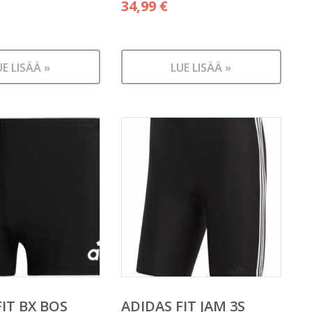
34,99
€
UE LISÄÄ »
LUE LISÄÄ »
FIT BX BOS
ADIDAS FIT JAM 3S