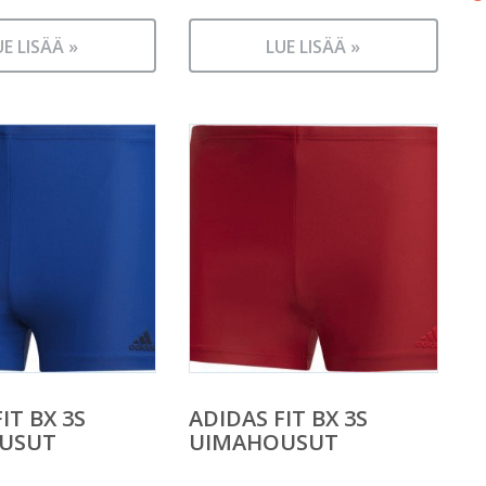
UE LISÄÄ »
LUE LISÄÄ »
IT BX 3S
ADIDAS FIT BX 3S
USUT
UIMAHOUSUT