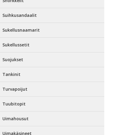
Snorkkelit
Suihkusandaalit
Sukellusnaamarit
Sukellussetit
Suojukset
Tankinit
Turvapoijut
Tuubitopit
Uimahousut
Uimakäsineet