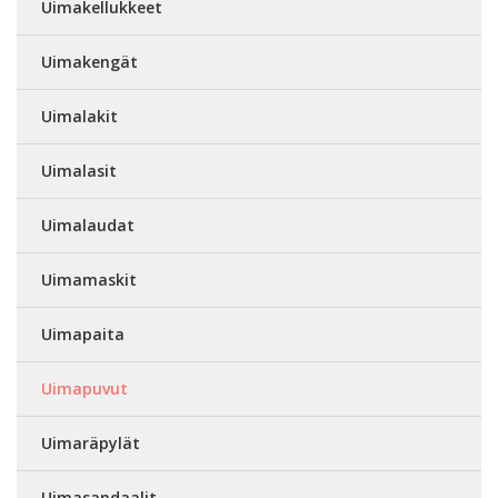
Uimakellukkeet
Uimakengät
Uimalakit
Uimalasit
Uimalaudat
Uimamaskit
Uimapaita
Uimapuvut
Uimaräpylät
Uimasandaalit