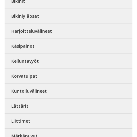
Bikinit
Bikiniyläosat
Harjoitteluvälineet
Käsipainot
Kelluntavyöt
Korvatulpat
Kuntoiluvälineet
Lättärit
Liittimet
Märkäpuvut