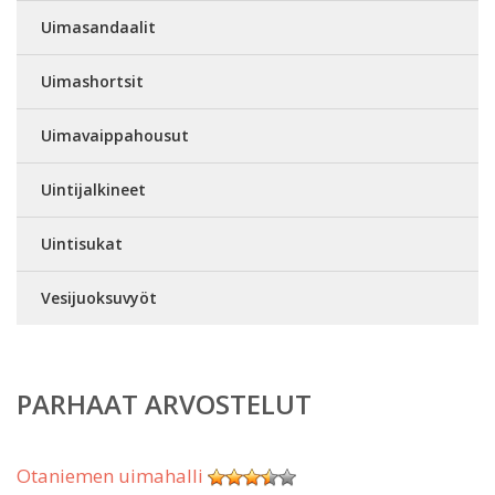
Uimasandaalit
Uimashortsit
Uimavaippahousut
Uintijalkineet
Uintisukat
Vesijuoksuvyöt
PARHAAT ARVOSTELUT
Otaniemen uimahalli