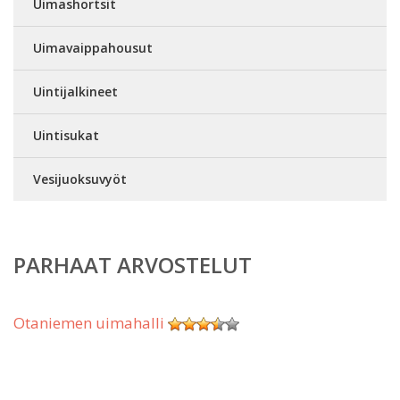
Uimashortsit
Uimavaippahousut
Uintijalkineet
Uintisukat
Vesijuoksuvyöt
PARHAAT ARVOSTELUT
Otaniemen uimahalli