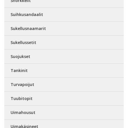
Snorkkelit
Suihkusandaalit
Sukellusnaamarit
Sukellussetit
Suojukset
Tankinit
Turvapoijut
Tuubitopit
Uimahousut
Uimakäsineet