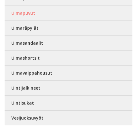
Uimapuvut
Uimaräpylät
Uimasandaalit
Uimashortsit
Uimavaippahousut
Uintijalkineet
Uintisukat
Vesijuoksuvyöt