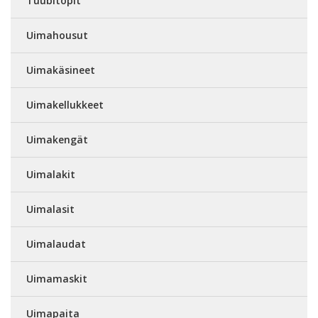
Tuubitopit
Uimahousut
Uimakäsineet
Uimakellukkeet
Uimakengät
Uimalakit
Uimalasit
Uimalaudat
Uimamaskit
Uimapaita