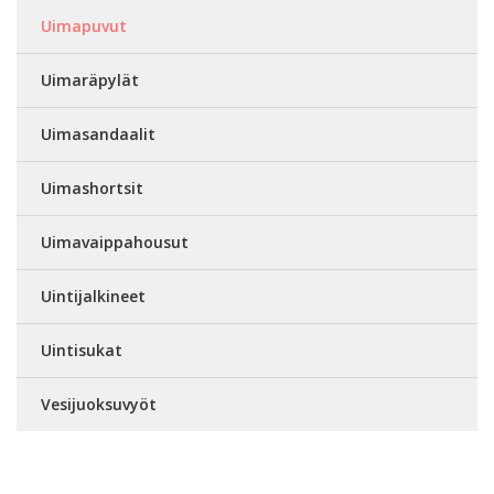
Uimapuvut
Uimaräpylät
Uimasandaalit
Uimashortsit
Uimavaippahousut
Uintijalkineet
Uintisukat
Vesijuoksuvyöt