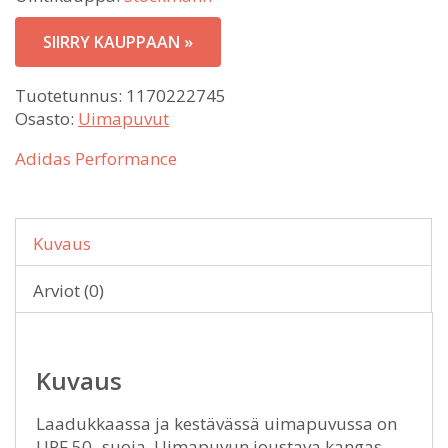
SIIRRY KAUPPAAN »
Tuotetunnus:
1170222745
Osasto:
Uimapuvut
Adidas Performance
Kuvaus
Arviot (0)
Kuvaus
Laadukkaassa ja kestävässä uimapuvussa on
UPF 50 -suoja. Uimapuvun joustava kangas