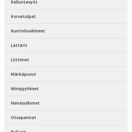
Kelluntavyöt
Korvatulpat
Kuntoiluvälineet
Lättärit
Liittimet
Märkäpuvut
Minipyyhkeet
Nenäsulkimet
Otsapannat
Pullarit