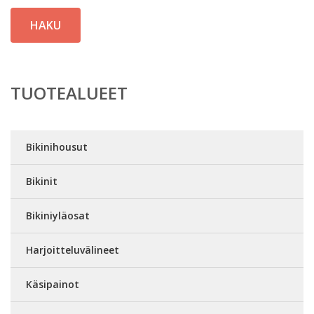
HAKU
TUOTEALUEET
Bikinihousut
Bikinit
Bikiniyläosat
Harjoitteluvälineet
Käsipainot