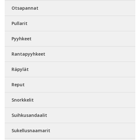
Otsapannat
Pullarit
Pyyhkeet
Rantapyyhkeet
Räpylät
Reput
Snorkkelit
Suihkusandaalit
Sukellusnaamarit