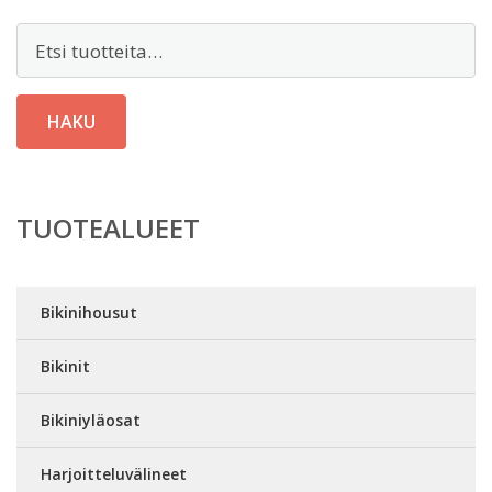
Etsi:
HAKU
TUOTEALUEET
Bikinihousut
Bikinit
Bikiniyläosat
Harjoitteluvälineet