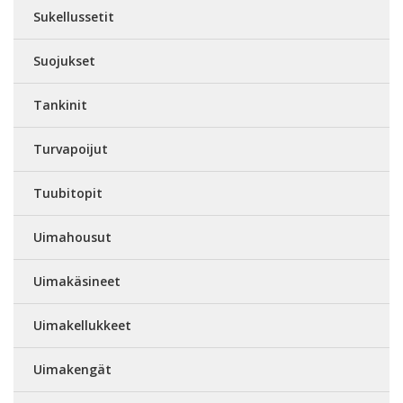
Sukellussetit
Suojukset
Tankinit
Turvapoijut
Tuubitopit
Uimahousut
Uimakäsineet
Uimakellukkeet
Uimakengät