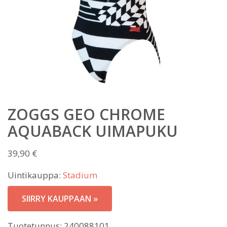
ZOGGS GEO CHROME
AQUABACK UIMAPUKU
39,90
€
Uintikauppa:
Stadium
SIIRRY KAUPPAAN »
Tuotetunnus:
240088101