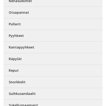
Nenäsulkimet
Otsapannat
Pullarit
Pyyhkeet
Rantapyyhkeet
Räpylät
Reput
Snorkkelit
Suihkusandaalit
Sukellusnaamarit