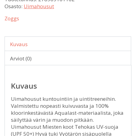
Osasto:
Uimahousut
Zoggs
Kuvaus
Arviot (0)
Kuvaus
Uimahousut kuntouintiin ja uintitreeneihin.
Valmistettu nopeasti kuivuvasta ja 100%
kloorinkestävästä Aqualast-materiaalista, joka
säilyttää värin ja muodon pitkään.
Uimahousut Miesten koot Tehokas UV-suoja
(UPF 50+) Hyvä tuki Vyötärön sisäpuolella