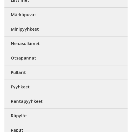
Liittimet
Märkäpuvut
Minipyyhkeet
Nenäsulkimet
Otsapannat
Pullarit
Pyyhkeet
Rantapyyhkeet
Räpylät
Reput