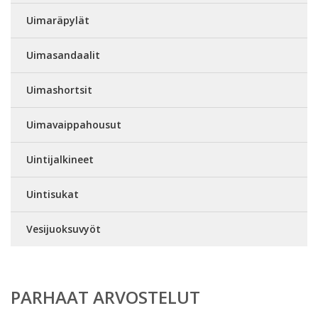
Uimaräpylät
Uimasandaalit
Uimashortsit
Uimavaippahousut
Uintijalkineet
Uintisukat
Vesijuoksuvyöt
PARHAAT ARVOSTELUT