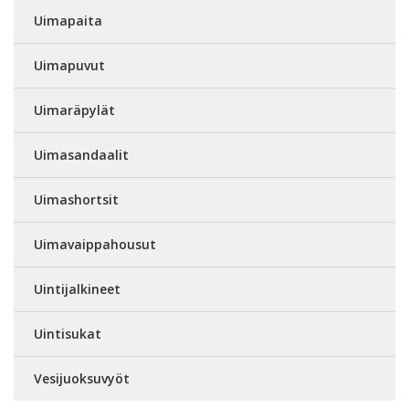
Uimapaita
Uimapuvut
Uimaräpylät
Uimasandaalit
Uimashortsit
Uimavaippahousut
Uintijalkineet
Uintisukat
Vesijuoksuvyöt