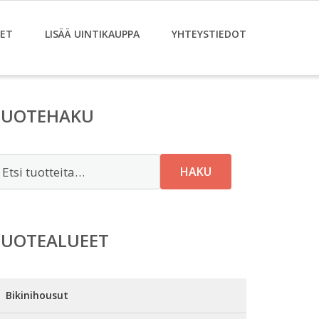
ET
LISÄÄ UINTIKAUPPA
YHTEYSTIEDOT
TUOTEHAKU
tsi:
HAKU
TUOTEALUEET
Bikinihousut