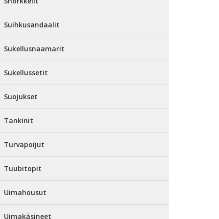
Snorkkelit
Suihkusandaalit
Sukellusnaamarit
Sukellussetit
Suojukset
Tankinit
Turvapoijut
Tuubitopit
Uimahousut
Uimakäsineet