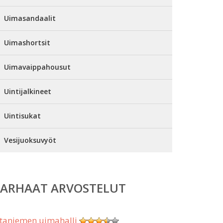
Uimasandaalit
Uimashortsit
Uimavaippahousut
Uintijalkineet
Uintisukat
Vesijuoksuvyöt
PARHAAT ARVOSTELUT
taniemen uimahalli