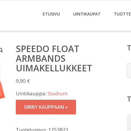
ETUSIVU
UINTIKAUPAT
TUOTTE
SPEEDO FLOAT
ARMBANDS
UIMAKELLUKKEET
E
9,90
€
Uintikauppa:
Stadium
SIIRRY KAUPPAAN »
Tuotetunnus:
1253821