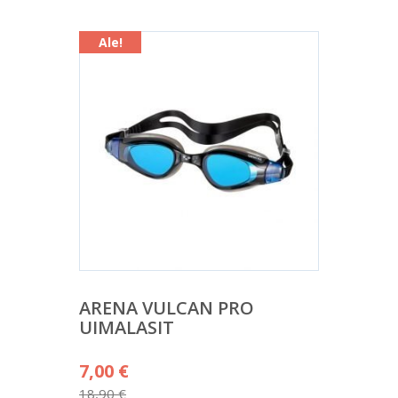
Ale!
ARENA VULCAN PRO
UIMALASIT
Alkuperäinen
7,00
€
hinta
18,90
€