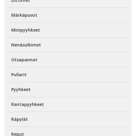
Liittimet
Märkäpuvut
Minipyyhkeet
Nenäsulkimet
Otsapannat
Pullarit
Pyyhkeet
Rantapyyhkeet
Räpylät
Reput