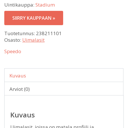
Uintikauppa:
Stadium
SIIRRY KAUPPAAN »
Tuotetunnus:
238211101
Osasto:
Uimalasit
Speedo
Kuvaus
Arviot (0)
Kuvaus
Uimalasit, joissa on matala profiili ja