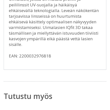
peililinssit UV-suojalla ja häikäisyä
ehkäisevällä teknologialla. Leveän näkökentän
tarjoavissa linsseissä on huurtumista
ehkäisevä käsittely optimaalisen näkyvyyden
varmistamiseksi. Uimalasien IQfit 3D takaa
täsmällisen ja miellyttävän istuvuuden tiiviisti
kasvojen ympärillä eikä päästä vettä lasien
sisälle.
EAN: 2200032976818
Tutustu myös