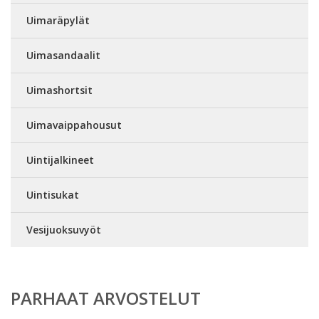
Uimaräpylät
Uimasandaalit
Uimashortsit
Uimavaippahousut
Uintijalkineet
Uintisukat
Vesijuoksuvyöt
PARHAAT ARVOSTELUT