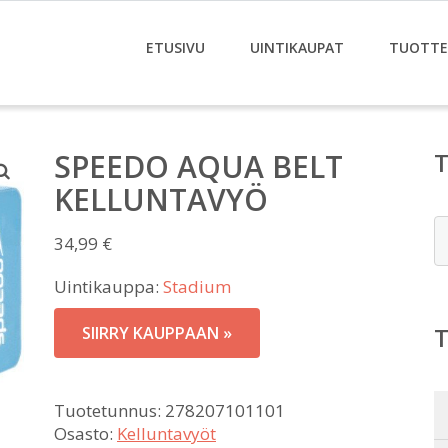
ETUSIVU
UINTIKAUPAT
TUOTTE
SPEEDO AQUA BELT
KELLUNTAVYÖ
E
34,99
€
Uintikauppa:
Stadium
SIIRRY KAUPPAAN »
Tuotetunnus:
278207101101
Osasto:
Kelluntavyöt