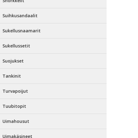
Snorkkelit
Suihkusandaalit
Sukellusnaamarit
Sukellussetit
Suojukset
Tankinit
Turvapoijut
Tuubitopit
Uimahousut
Uimakäsineet