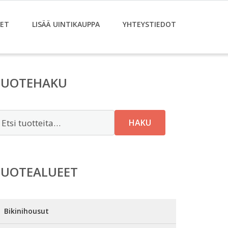
ET
LISÄÄ UINTIKAUPPA
YHTEYSTIEDOT
TUOTEHAKU
tsi:
HAKU
TUOTEALUEET
Bikinihousut