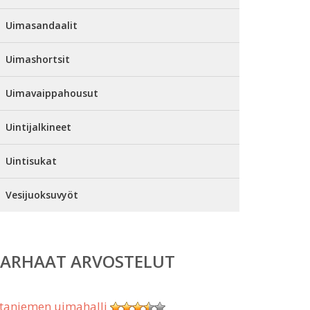
Uimasandaalit
Uimashortsit
Uimavaippahousut
Uintijalkineet
Uintisukat
Vesijuoksuvyöt
PARHAAT ARVOSTELUT
taniemen uimahalli