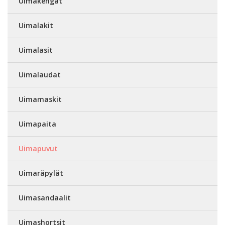
Uimakengät
Uimalakit
Uimalasit
Uimalaudat
Uimamaskit
Uimapaita
Uimapuvut
Uimaräpylät
Uimasandaalit
Uimashortsit