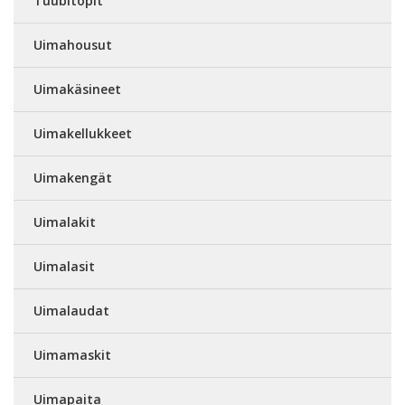
Tuubitopit
Uimahousut
Uimakäsineet
Uimakellukkeet
Uimakengät
Uimalakit
Uimalasit
Uimalaudat
Uimamaskit
Uimapaita