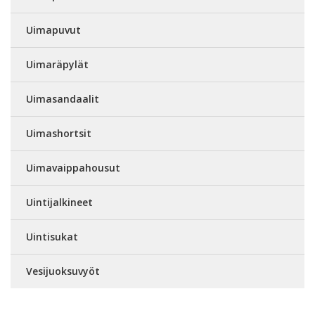
Uimapuvut
Uimaräpylät
Uimasandaalit
Uimashortsit
Uimavaippahousut
Uintijalkineet
Uintisukat
Vesijuoksuvyöt