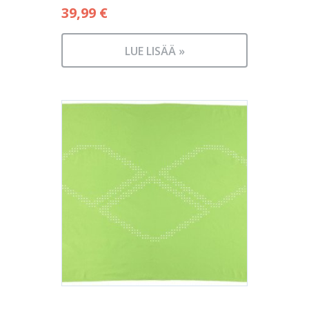
39,99
€
LUE LISÄÄ »