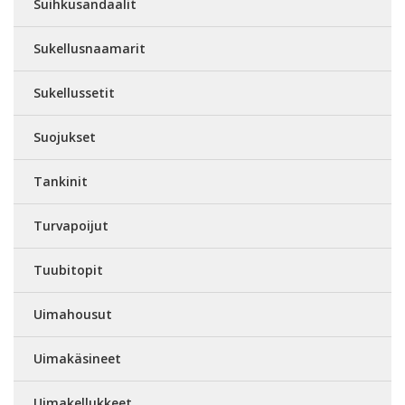
Suihkusandaalit
Sukellusnaamarit
Sukellussetit
Suojukset
Tankinit
Turvapoijut
Tuubitopit
Uimahousut
Uimakäsineet
Uimakellukkeet