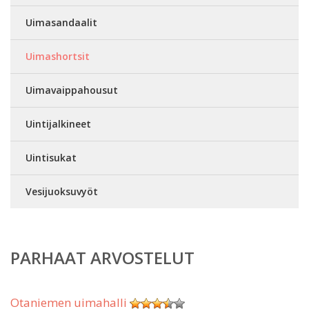
Uimasandaalit
Uimashortsit
Uimavaippahousut
Uintijalkineet
Uintisukat
Vesijuoksuvyöt
PARHAAT ARVOSTELUT
Otaniemen uimahalli