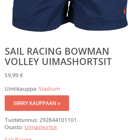
SAIL RACING BOWMAN
VOLLEY UIMASHORTSIT
59,99
€
Uintikauppa:
Stadium
SIIRRY KAUPPAAN »
Tuotetunnus:
292844101101
Osasto:
Uimashortsit
Sail Racing