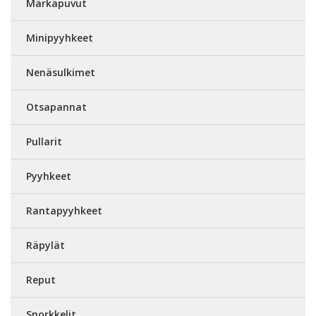
Märkäpuvut
Minipyyhkeet
Nenäsulkimet
Otsapannat
Pullarit
Pyyhkeet
Rantapyyhkeet
Räpylät
Reput
Snorkkelit