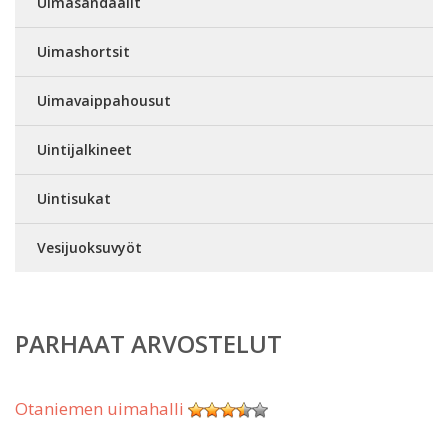
Uimasandaalit
Uimashortsit
Uimavaippahousut
Uintijalkineet
Uintisukat
Vesijuoksuvyöt
PARHAAT ARVOSTELUT
Otaniemen uimahalli