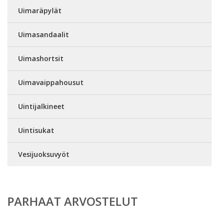
Uimaräpylät
Uimasandaalit
Uimashortsit
Uimavaippahousut
Uintijalkineet
Uintisukat
Vesijuoksuvyöt
PARHAAT ARVOSTELUT