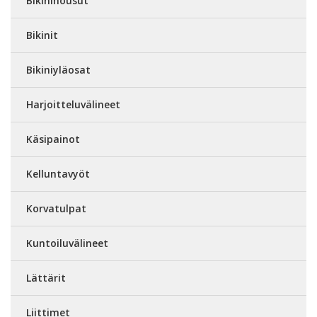
Bikinihousut
Bikinit
Bikiniyläosat
Harjoitteluvälineet
Käsipainot
Kelluntavyöt
Korvatulpat
Kuntoiluvälineet
Lättärit
Liittimet