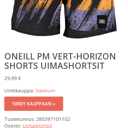
ONEILL PM VERT-HORIZON
SHORTS UIMASHORTSIT
29,99
€
Uintikauppa:
Stadium
SIIRRY KAUPPAAN »
Tuotetunnus:
280397101102
Osasto:
Uimashortsit