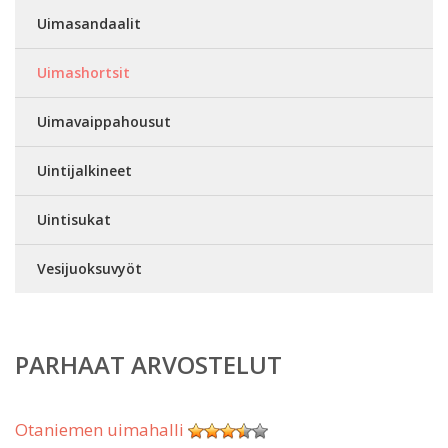
Uimasandaalit
Uimashortsit
Uimavaippahousut
Uintijalkineet
Uintisukat
Vesijuoksuvyöt
PARHAAT ARVOSTELUT
Otaniemen uimahalli