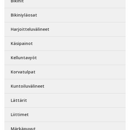
Bikinit
Bikiniyläosat
Harjoitteluvälineet
Käsipainot
Kelluntavyöt
Korvatulpat
Kuntoiluvälineet
Lättärit
Liittimet
Märkäpuvut