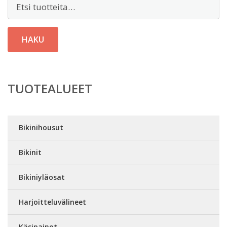
Etsi:
HAKU
TUOTEALUEET
Bikinihousut
Bikinit
Bikiniyläosat
Harjoitteluvälineet
Käsipainot