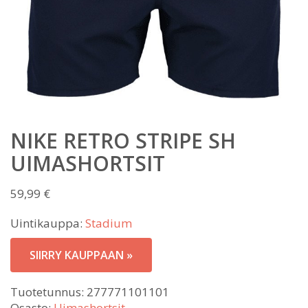
NIKE RETRO STRIPE SH
UIMASHORTSIT
59,99
€
Uintikauppa:
Stadium
SIIRRY KAUPPAAN »
Tuotetunnus:
277771101101
Osasto:
Uimashortsit