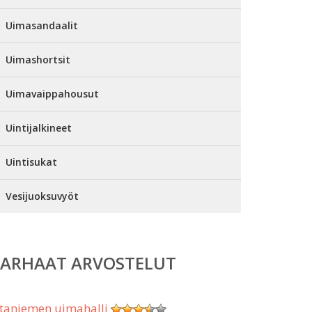
Uimasandaalit
Uimashortsit
Uimavaippahousut
Uintijalkineet
Uintisukat
Vesijuoksuvyöt
PARHAAT ARVOSTELUT
taniemen uimahalli