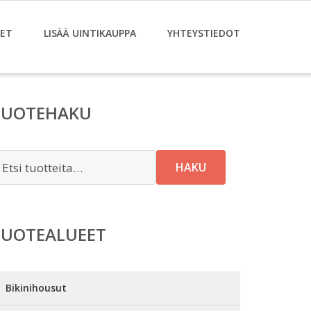
ET
LISÄÄ UINTIKAUPPA
YHTEYSTIEDOT
TUOTEHAKU
tsi:
HAKU
TUOTEALUEET
Bikinihousut