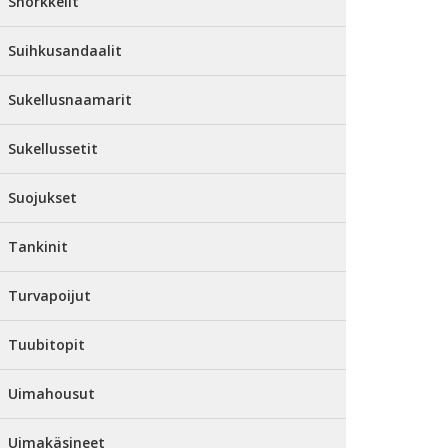
Snorkkelit
Suihkusandaalit
Sukellusnaamarit
Sukellussetit
Suojukset
Tankinit
Turvapoijut
Tuubitopit
Uimahousut
Uimakäsineet