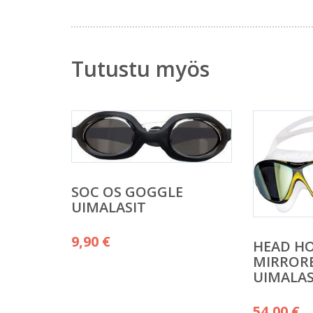
Tutustu myös
SOC OS GOGGLE
UIMALASIT
9,90
€
HEAD H
MIRROR
UIMALAS
54,00
€