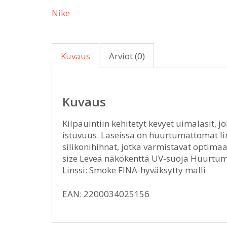
Nike
Kuvaus
Arviot (0)
Kuvaus
Kilpauintiin kehitetyt kevyet uimalasit, jo
istuvuus. Laseissa on huurtumattomat lin
silikonihihnat, jotka varmistavat optima
size Leveä näkökenttä UV-suoja Huurtuma
Linssi: Smoke FINA-hyväksytty malli
EAN: 2200034025156