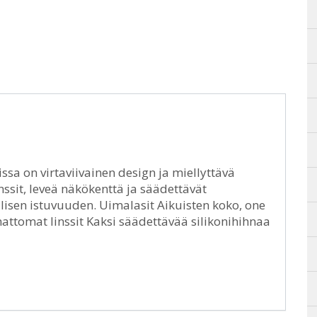
issa on virtaviivainen design ja miellyttävä
ssit, leveä näkökenttä ja säädettävät
alisen istuvuuden. Uimalasit Aikuisten koko, one
ttomat linssit Kaksi säädettävää silikonihihnaa