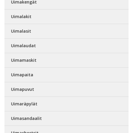
Uimakengät
Uimalakit
Uimalasit
Uimalaudat
Uimamaskit
Uimapaita
Uimapuvut
Uimaräpylät
Uimasandaalit
Uimashortsit