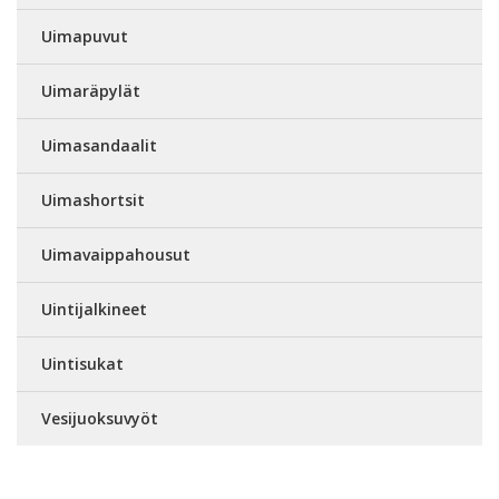
Uimapuvut
Uimaräpylät
Uimasandaalit
Uimashortsit
Uimavaippahousut
Uintijalkineet
Uintisukat
Vesijuoksuvyöt