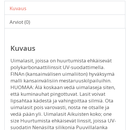
Kuvaus
Arviot (0)
Kuvaus
Uimalasit, joissa on huurtumista ehkäisevät
polykarbonaattilinssit UV-suodattimella.
FINAn (kansainvälisen uimaliiton) hyväksymä
malli kansainvälisiin mestaruuskilpailuihin.
HUOMAA: Älä koskaan vedä uimalaseja siten,
että kuminauhat pingottuvat. Lasit voivat
lipsahtaa kädestä ja vahingoittaa silmiä. Ota
uimalasit pois varovasti, nosta ne otsalle ja
vedä pään yli. Uimalasit Aikuisten koko; one
size Huurtumista ehkäisevät linssit, joissa UV-
suodatin Nenäsilta silikonia Puuvillalanka