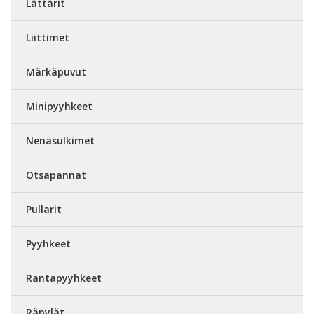
Lättärit
Liittimet
Märkäpuvut
Minipyyhkeet
Nenäsulkimet
Otsapannat
Pullarit
Pyyhkeet
Rantapyyhkeet
Räpylät