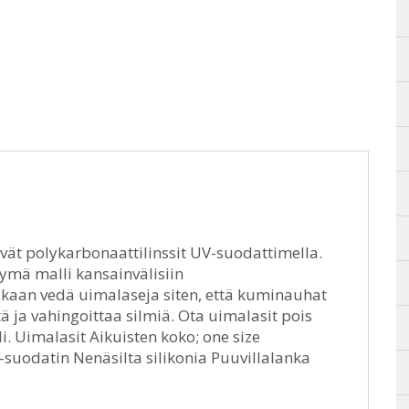
vät polykarbonaattilinssit UV-suodattimella.
ymä malli kansainvälisiin
kaan vedä uimalaseja siten, että kuminauhat
tä ja vahingoittaa silmiä. Ota uimalasit pois
li. Uimalasit Aikuisten koko; one size
-suodatin Nenäsilta silikonia Puuvillalanka