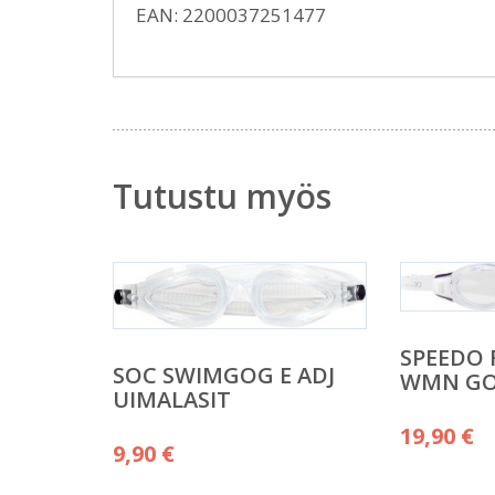
EAN: 2200037251477
Tutustu myös
SPEEDO 
SOC SWIMGOG E ADJ
WMN GO
UIMALASIT
19,90
€
9,90
€