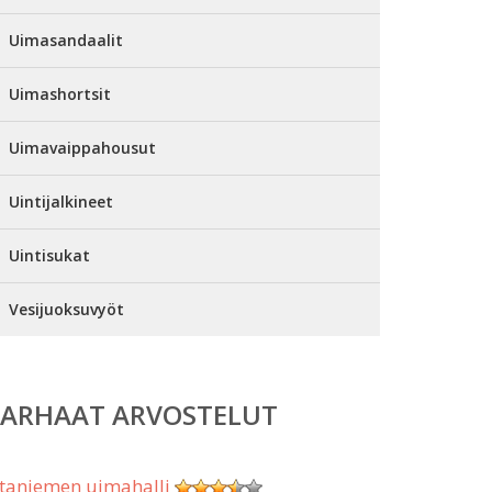
Uimasandaalit
Uimashortsit
Uimavaippahousut
Uintijalkineet
Uintisukat
Vesijuoksuvyöt
PARHAAT ARVOSTELUT
taniemen uimahalli