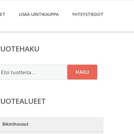
ET
LISÄÄ UINTIKAUPPA
YHTEYSTIEDOT
TUOTEHAKU
tsi:
HAKU
TUOTEALUEET
Bikinihousut