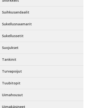
Snorkkelit
Suihkusandaalit
Sukellusnaamarit
Sukellussetit
Suojukset
Tankinit
Turvapoijut
Tuubitopit
Uimahousut
Uimakäsineet