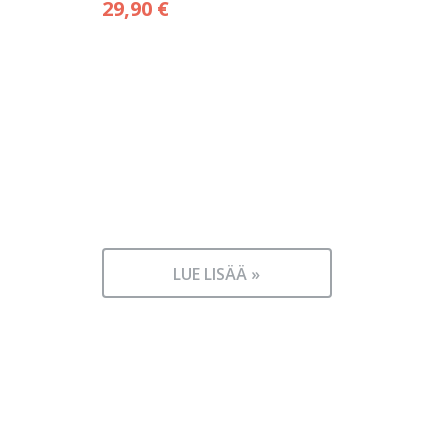
29,90
€
LUE LISÄÄ »