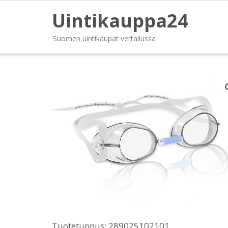
Uintikauppa24
Suomen uintikaupat vertailussa
Tuotetunnus:
289025102101