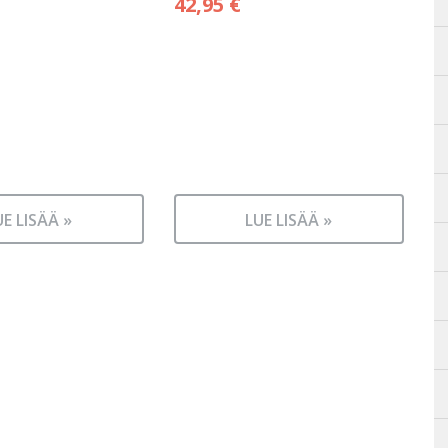
42,95
€
UE LISÄÄ »
LUE LISÄÄ »