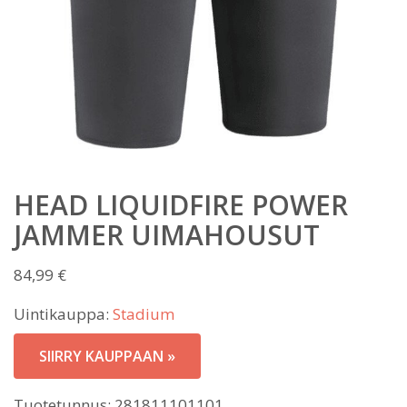
HEAD LIQUIDFIRE POWER
JAMMER UIMAHOUSUT
84,99
€
Uintikauppa:
Stadium
SIIRRY KAUPPAAN »
Tuotetunnus:
281811101101