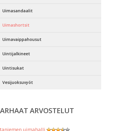
Uimasandaalit
Uimashortsit
Uimavaippahousut
Uintijalkineet
Uintisukat
Vesijuoksuvyöt
PARHAAT ARVOSTELUT
taniemen uimahalli