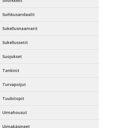
Snorkkelit
Suihkusandaalit
Sukellusnaamarit
Sukellussetit
Suojukset
Tankinit
Turvapoijut
Tuubitopit
Uimahousut
Uimakäsineet