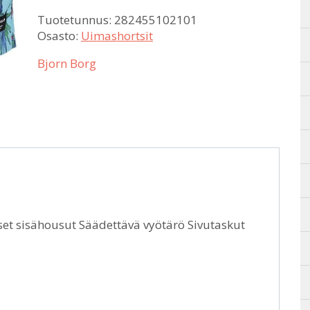
Tuotetunnus:
282455102101
Osasto:
Uimashortsit
Bjorn Borg
et sisähousut Säädettävä vyötärö Sivutaskut