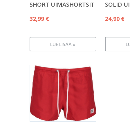
SHORT UIMASHORTSIT
SOLID U
32,99
€
24,90
€
LUE LISÄÄ »
L