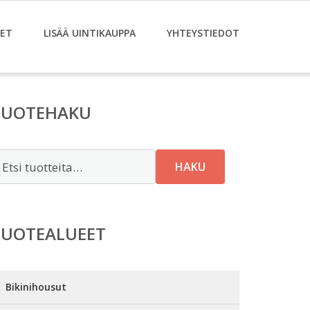
ET
LISÄÄ UINTIKAUPPA
YHTEYSTIEDOT
TUOTEHAKU
tsi:
HAKU
TUOTEALUEET
Bikinihousut