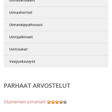
Uimasandaalit
Uimashortsit
Uimavaippahousut
Uintijalkineet
Uintisukat
Vesijuoksuvyöt
PARHAAT ARVOSTELUT
Otaniemen uimahalli