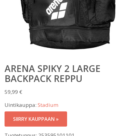
ARENA SPIKY 2 LARGE
BACKPACK REPPU
59,99
€
Uintikauppa:
Stadium
SIIRRY KAUPPAAN »
Tuotetunnus:
253595101101