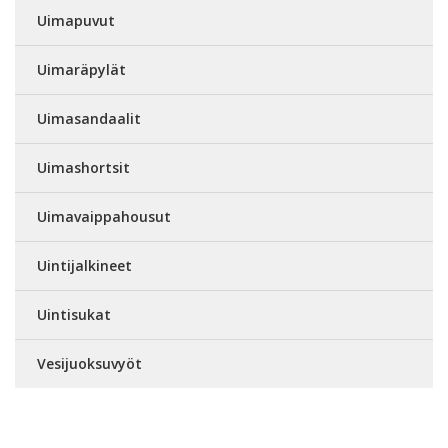
Uimapuvut
Uimaräpylät
Uimasandaalit
Uimashortsit
Uimavaippahousut
Uintijalkineet
Uintisukat
Vesijuoksuvyöt