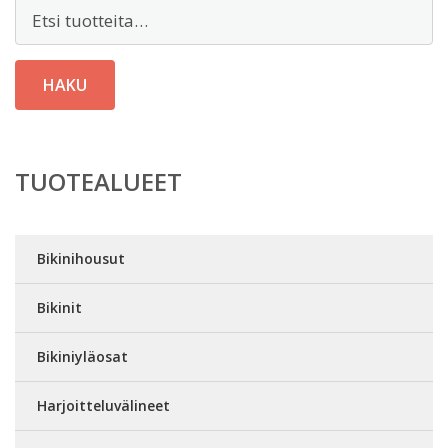
Etsi:
HAKU
TUOTEALUEET
Bikinihousut
Bikinit
Bikiniyläosat
Harjoitteluvälineet