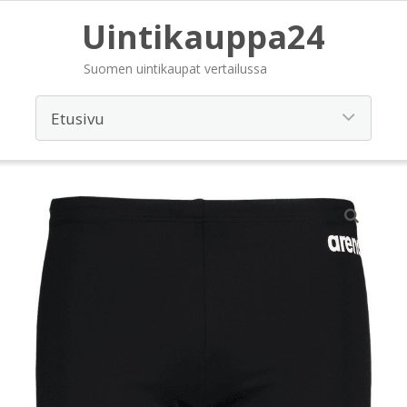
Uintikauppa24
Suomen uintikaupat vertailussa