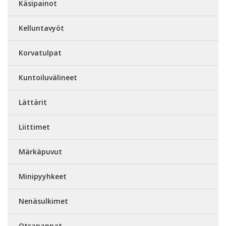
Käsipainot
Kelluntavyöt
Korvatulpat
Kuntoiluvälineet
Lättärit
Liittimet
Märkäpuvut
Minipyyhkeet
Nenäsulkimet
Otsapannat