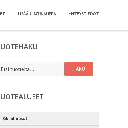
ET
LISÄÄ UINTIKAUPPA
YHTEYSTIEDOT
TUOTEHAKU
tsi:
HAKU
TUOTEALUEET
Bikinihousut