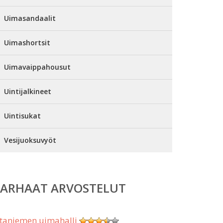
Uimasandaalit
Uimashortsit
Uimavaippahousut
Uintijalkineet
Uintisukat
Vesijuoksuvyöt
PARHAAT ARVOSTELUT
taniemen uimahalli