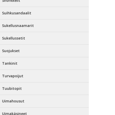
Snorkkelit
Suihkusandaalit
Sukellusnaamarit
Sukellussetit
Suojukset
Tankinit
Turvapoijut
Tuubitopit
Uimahousut
Uimakäsineet