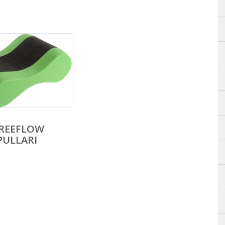
FREEFLOW
PULLARI