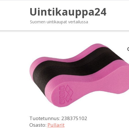
Uintikauppa24
Suomen uintikaupat vertailussa
Tuotetunnus:
238375102
Osasto:
Pullarit