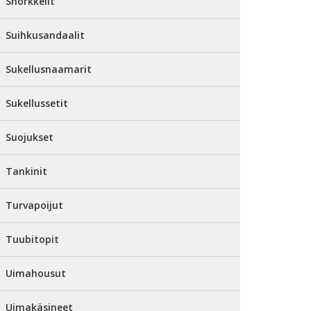
Snorkkelit
Suihkusandaalit
Sukellusnaamarit
Sukellussetit
Suojukset
Tankinit
Turvapoijut
Tuubitopit
Uimahousut
Uimakäsineet