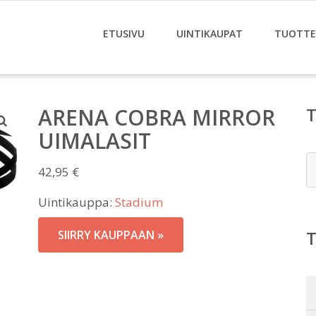
ETUSIVU
UINTIKAUPAT
TUOTTE
ARENA COBRA MIRROR
UIMALASIT
E
42,95
€
Uintikauppa:
Stadium
SIIRRY KAUPPAAN »