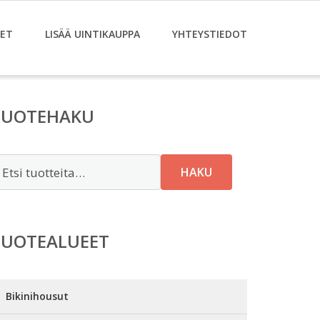
ET
LISÄÄ UINTIKAUPPA
YHTEYSTIEDOT
TUOTEHAKU
tsi:
HAKU
TUOTEALUEET
Bikinihousut