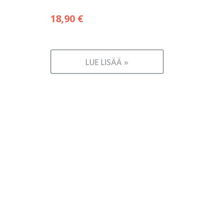
18,90
€
LUE LISÄÄ »