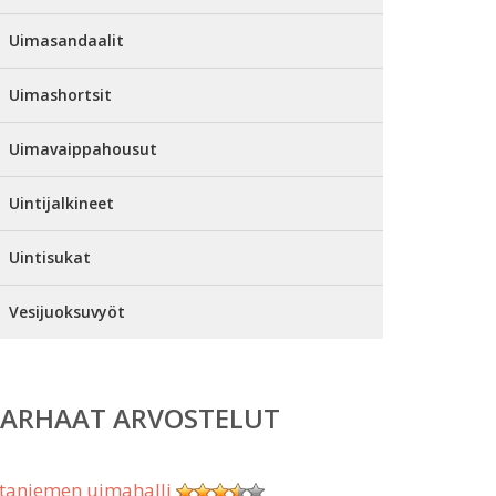
Uimasandaalit
Uimashortsit
Uimavaippahousut
Uintijalkineet
Uintisukat
Vesijuoksuvyöt
PARHAAT ARVOSTELUT
taniemen uimahalli