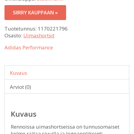
SIIRRY KAUPPAAN »
Tuotetunnus:
1170221796
Osasto:
Uimashortsit
Adidas Performance
Kuvaus
Arviot (0)
Kuvaus
Rennoissa uimashortseissa on tunnusomaiset
kolme raitaa sivuilla ja logoapplikointi