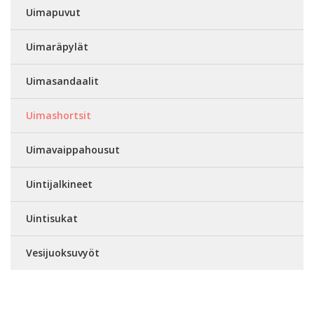
Uimapuvut
Uimaräpylät
Uimasandaalit
Uimashortsit
Uimavaippahousut
Uintijalkineet
Uintisukat
Vesijuoksuvyöt