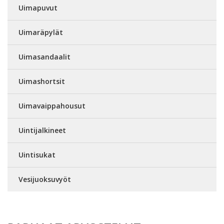
Uimapuvut
Uimaräpylät
Uimasandaalit
Uimashortsit
Uimavaippahousut
Uintijalkineet
Uintisukat
Vesijuoksuvyöt