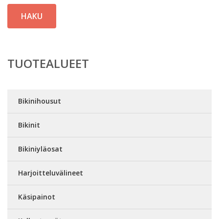
HAKU
TUOTEALUEET
Bikinihousut
Bikinit
Bikiniyläosat
Harjoitteluvälineet
Käsipainot