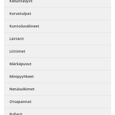
Kelluntavyöt
Korvatulpat
Kuntoiluvälineet
Lättärit
Liittimet
Märkäpuvut
Minipyyhkeet
Nenäsulkimet
Otsapannat
Pullarit