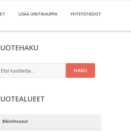
ET
LISÄÄ UINTIKAUPPA
YHTEYSTIEDOT
TUOTEHAKU
tsi:
HAKU
TUOTEALUEET
Bikinihousut