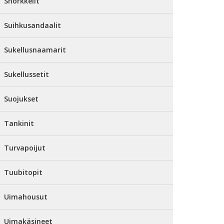
Snorkkelit
Suihkusandaalit
Sukellusnaamarit
Sukellussetit
Suojukset
Tankinit
Turvapoijut
Tuubitopit
Uimahousut
Uimakäsineet