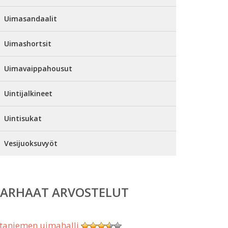
Uimasandaalit
Uimashortsit
Uimavaippahousut
Uintijalkineet
Uintisukat
Vesijuoksuvyöt
PARHAAT ARVOSTELUT
taniemen uimahalli