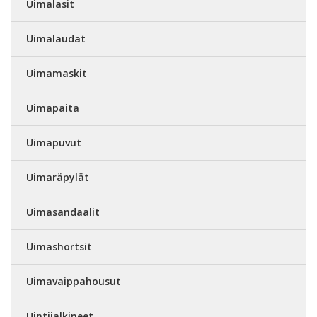
Uimalasit
Uimalaudat
Uimamaskit
Uimapaita
Uimapuvut
Uimaräpylät
Uimasandaalit
Uimashortsit
Uimavaippahousut
Uintijalkineet