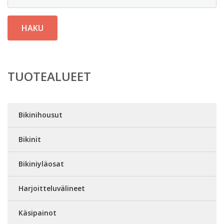
HAKU
TUOTEALUEET
Bikinihousut
Bikinit
Bikiniyläosat
Harjoitteluvälineet
Käsipainot