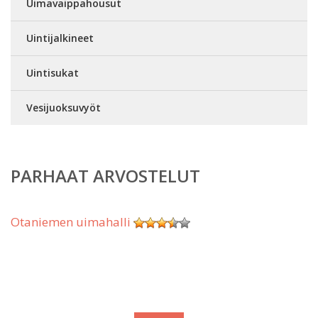
Uimavaippahousut
Uintijalkineet
Uintisukat
Vesijuoksuvyöt
PARHAAT ARVOSTELUT
Otaniemen uimahalli