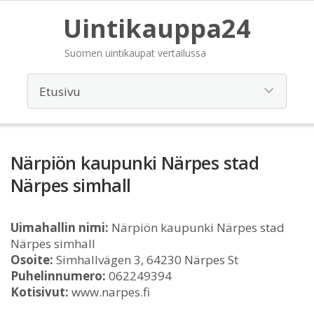
Uintikauppa24
Suomen uintikaupat vertailussa
Närpiön kaupunki Närpes stad
Närpes simhall
Uimahallin nimi:
Närpiön kaupunki Närpes stad
Närpes simhall
Osoite:
Simhallvägen 3, 64230 Närpes St
Puhelinnumero:
062249394
Kotisivut:
www.narpes.fi