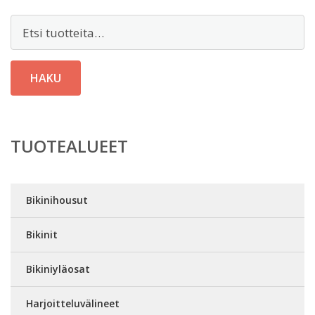
Etsi:
HAKU
TUOTEALUEET
Bikinihousut
Bikinit
Bikiniyläosat
Harjoitteluvälineet