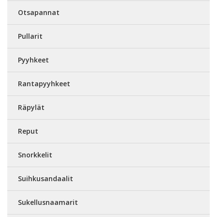
Otsapannat
Pullarit
Pyyhkeet
Rantapyyhkeet
Räpylät
Reput
Snorkkelit
Suihkusandaalit
Sukellusnaamarit