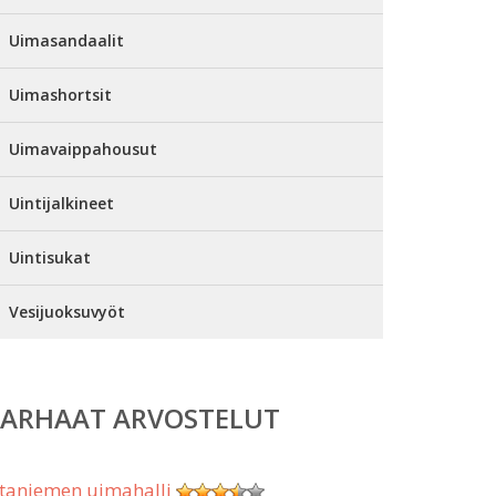
Uimasandaalit
Uimashortsit
Uimavaippahousut
Uintijalkineet
Uintisukat
Vesijuoksuvyöt
PARHAAT ARVOSTELUT
taniemen uimahalli