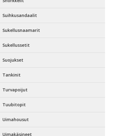
Snorkkelit
Suihkusandaalit
Sukellusnaamarit
Sukellussetit
Suojukset
Tankinit
Turvapoijut
Tuubitopit
Uimahousut
Uimakäsineet