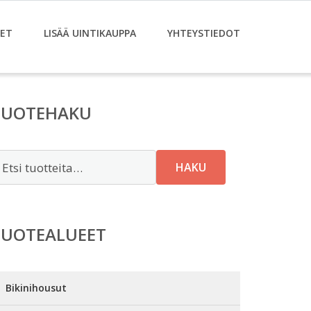
ET
LISÄÄ UINTIKAUPPA
YHTEYSTIEDOT
TUOTEHAKU
tsi:
HAKU
TUOTEALUEET
Bikinihousut