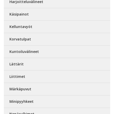
Harjoitteluvälineet
Käsipainot
Kelluntavyöt
Korvatulpat
Kuntoiluvälineet
Lättärit
Liittimet
Märkäpuvut
Minipyyhkeet
Nenäsulkimet