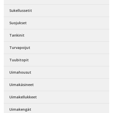
Sukellussetit
Suojukset
Tankinit
Turvapoijut
Tuubitopit
Uimahousut
Uimakäsineet
Uimakellukkeet
Uimakengät