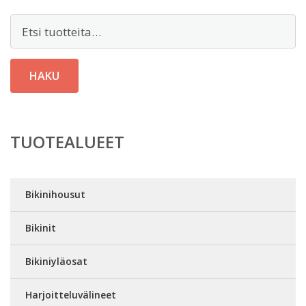
Etsi:
HAKU
TUOTEALUEET
Bikinihousut
Bikinit
Bikiniyläosat
Harjoitteluvälineet