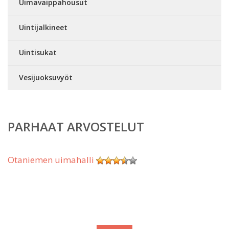
Uimavaippahousut
Uintijalkineet
Uintisukat
Vesijuoksuvyöt
PARHAAT ARVOSTELUT
Otaniemen uimahalli