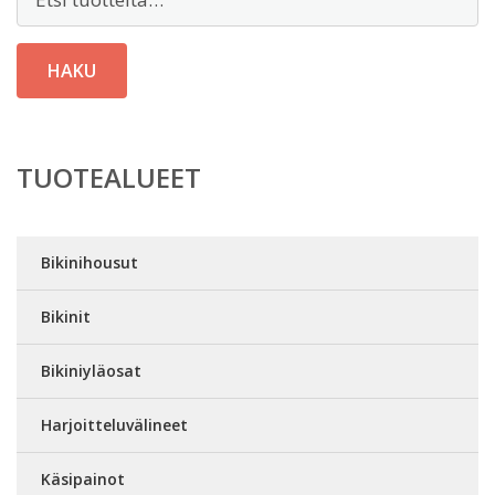
HAKU
TUOTEALUEET
Bikinihousut
Bikinit
Bikiniyläosat
Harjoitteluvälineet
Käsipainot