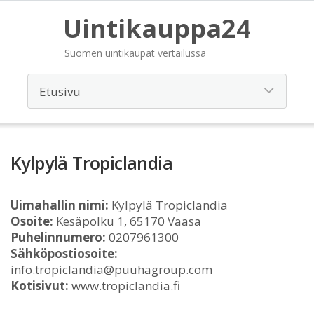
Uintikauppa24
Suomen uintikaupat vertailussa
Kylpylä Tropiclandia
Uimahallin nimi:
Kylpylä Tropiclandia
Osoite:
Kesäpolku 1, 65170 Vaasa
Puhelinnumero:
0207961300
Sähköpostiosoite:
info.tropiclandia@puuhagroup.com
Kotisivut:
www.tropiclandia.fi