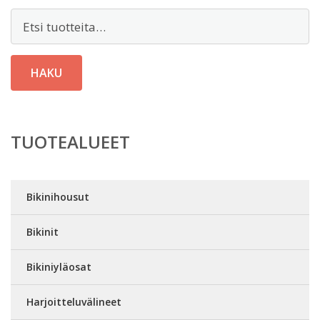
Etsi:
HAKU
TUOTEALUEET
Bikinihousut
Bikinit
Bikiniyläosat
Harjoitteluvälineet