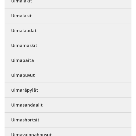
Uimalakit
Uimalasit
Uimalaudat
Uimamaskit
Uimapaita
Uimapuvut
Uimaräpylät
Uimasandaalit
Uimashortsit
Uimavaippahousut