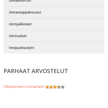
Uimashortsit
Uimavaippahousut
Uintijalkineet
Uintisukat
Vesijuoksuvyöt
PARHAAT ARVOSTELUT
Otaniemen uimahalli