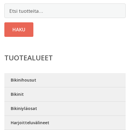
Etsi:
HAKU
TUOTEALUEET
Bikinihousut
Bikinit
Bikiniyläosat
Harjoitteluvälineet