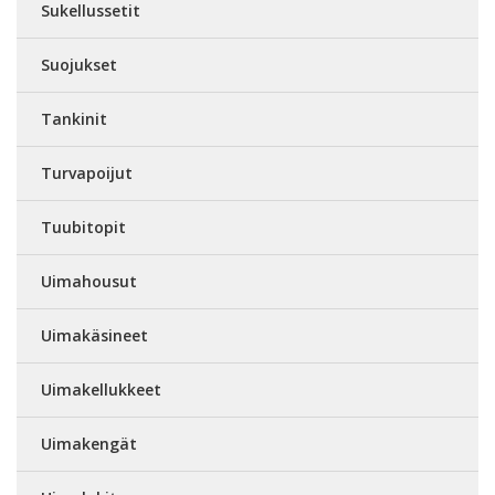
Sukellussetit
Suojukset
Tankinit
Turvapoijut
Tuubitopit
Uimahousut
Uimakäsineet
Uimakellukkeet
Uimakengät