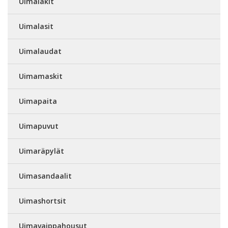
Uimalakit
Uimalasit
Uimalaudat
Uimamaskit
Uimapaita
Uimapuvut
Uimaräpylät
Uimasandaalit
Uimashortsit
Uimavaippahousut