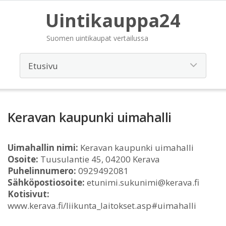
Uintikauppa24
Suomen uintikaupat vertailussa
Keravan kaupunki uimahalli
Uimahallin nimi:
Keravan kaupunki uimahalli
Osoite:
Tuusulantie 45, 04200 Kerava
Puhelinnumero:
0929492081
Sähköpostiosoite:
etunimi.sukunimi@kerava.fi
Kotisivut:
www.kerava.fi/liikunta_laitokset.asp#uimahalli